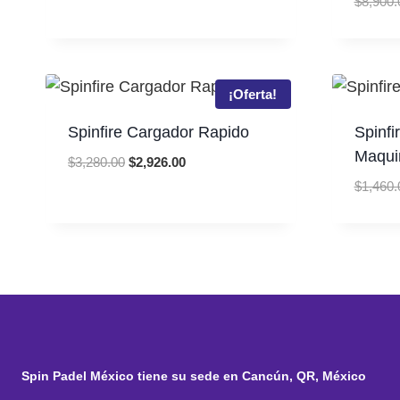
$
8,900.
$7,620.00.
$5,700.00.
¡Oferta!
Spinfire Cargador Rapido
Spinfi
Maqui
Original
Current
$
3,280.00
$
2,926.00
price
price
$
1,460.
was:
is:
$3,280.00.
$2,926.00.
Spin Padel México tiene su sede en Cancún, QR, México