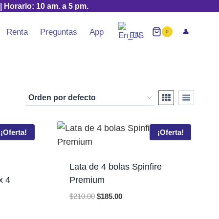
| Horario: 10 am. a 5 pm.
Renta
Preguntas
App
👤
0
EN
¡Oferta!
¡Oferta!
Lata de 4 bolas Spinfire
x 4
Premium
Original
Current
$
210.00
$
185.00
price
price
t