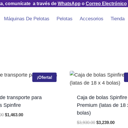
ta, comunícate a través de
WhatsApp
o
Correo Electrónico
Máquinas De Pelotas
Pelotas
Accesorios
Tienda
¡Oferta!
de transporte para
Caja de bolas Spinfire
s Spinfire
Premium (latas de 18 
bolas)
Original
Current
00
$
1,463.00
price
price
Original
Curren
$
3,930.00
$
3,239.00