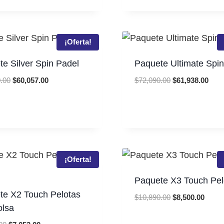
was:
is:
price
price
$1,640.00.
$1,463.00.
was:
is:
$3,930.00.
$3,239.
¡Oferta!
e Silver Spin Padel
Paquete Ultimate Spin
Original
Current
Original
Curr
.00
$
60,057.00
$
72,090.00
$
61,938.00
price
price
price
price
was:
is:
was:
is:
$65,360.00.
$60,057.00.
$72,090.00.
$61,
¡Oferta!
Paquete X3 Touch Pel
te X2 Touch Pelotas
Original
Curre
$
10,890.00
$
8,500.00
olsa
price
price
was:
is: