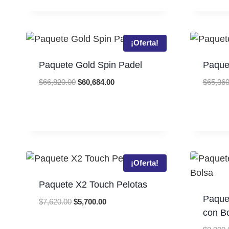
was:
is:
$3,930.00.
$3,000.00.
¡Oferta!
Paquete Gold Spin Padel
Paquet
Original
Current
$
66,820.00
$
60,684.00
$
65,360
price
price
was:
is:
$66,820.00.
$60,684.00.
¡Oferta!
Paquete X2 Touch Pelotas
Paque
Original
Current
$
7,620.00
$
5,700.00
con B
price
price
was:
is: