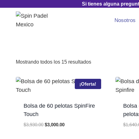
Skip
Si tienes alguna pregun
to
Nosotros
content
Mostrando todos los 15 resultados
¡Oferta!
Bolsa de 60 pelotas SpinFire
Bolsa 
Touch
pelota
Original
Current
$
3,930.00
$
3,000.00
$
1,640.
price
price