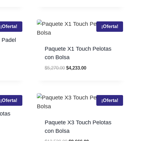
was:
is:
$210.00.
$185.00.
00.
¡Oferta!
¡Oferta!
 Padel
Paquete X1 Touch Pelotas
ent
con Bolsa
Original
Current
$
5,270.00
$
4,233.00
938.00.
price
price
was:
is:
$5,270.00.
$4,233.00.
¡Oferta!
¡Oferta!
otas
Paquete X3 Touch Pelotas
nt
con Bolsa