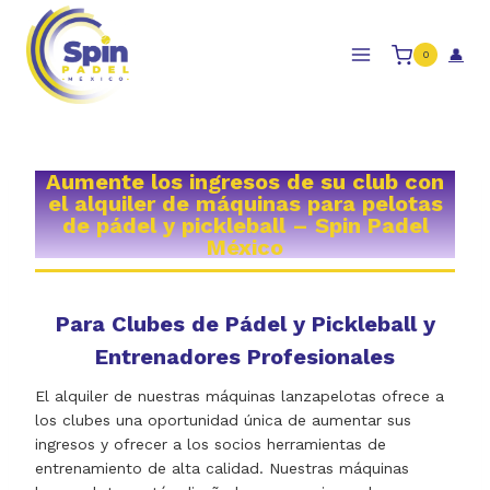
Skip
to
👤
0
content
Aumente los ingresos de su club con
el alquiler de máquinas para pelotas
de pádel y pickleball – Spin Padel
México
Para Clubes de Pádel y Pickleball y
Entrenadores Profesionales
El alquiler de nuestras máquinas lanzapelotas ofrece a
los clubes una oportunidad única de aumentar sus
ingresos y ofrecer a los socios herramientas de
entrenamiento de alta calidad. Nuestras máquinas