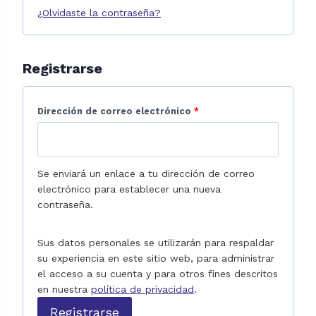
¿Olvidaste la contraseña?
r
a
i
t
o
o
Registrarse
r
i
O
Dirección de correo electrónico
*
o
b
l
Se enviará un enlace a tu dirección de correo
i
electrónico para establecer una nueva
g
contraseña.
a
t
Sus datos personales se utilizarán para respaldar
su experiencia en este sitio web, para administrar
o
el acceso a su cuenta y para otros fines descritos
r
en nuestra
política de privacidad
.
i
Registrarse