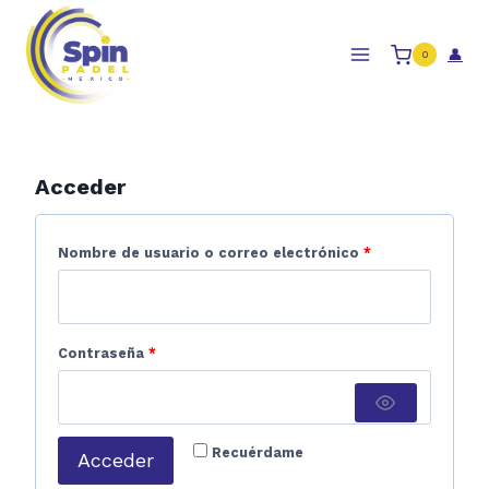
Skip
to
👤
0
content
Acceder
O
Nombre de usuario o correo electrónico
*
b
l
i
O
Contraseña
*
g
b
a
l
t
i
Recuérdame
Acceder
o
g