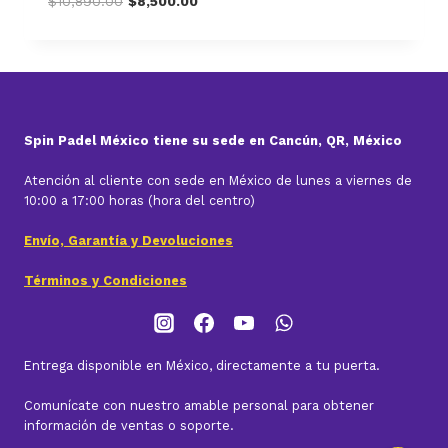
$
10,890.00
$
8,500.00
price
price
was:
is:
$10,890.00.
$8,500.00.
Spin Padel México tiene su sede en Cancún, QR, México
Atención al cliente con sede en México de lunes a viernes de
10:00 a 17:00 horas (hora del centro)
Envío, Garantía y Devoluciones
Términos y Condiciones
Entrega disponible en México, directamente a tu puerta.
Comunícate con nuestro amable personal para obtener
información de ventas o soporte.