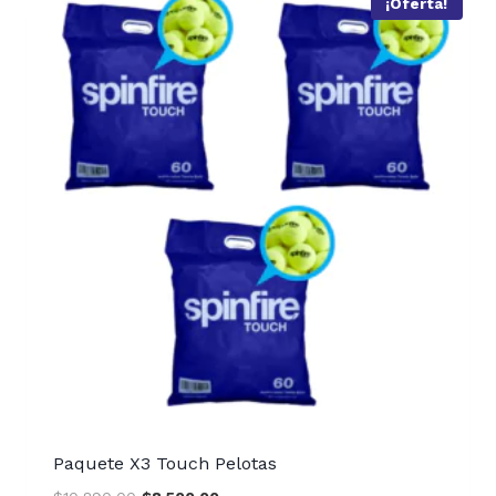
¡Oferta!
Paquete X3 Touch Pelotas
Original
Current