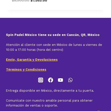
$
8,900.00
$
7,053.00
price
price
was:
is:
$8,900.00.
$7,053.00.
Spin Padel México tiene su sede en Cancún, QR, México
Atención al cliente con sede en México de lunes a viernes de
10:00 a 17:00 horas (hora del centro)
Envío, Garantía y Devoluciones
Términos y Condiciones
Entrega disponible en México, directamente a tu puerta.
Comunícate con nuestro amable personal para obtener
información de ventas o soporte.