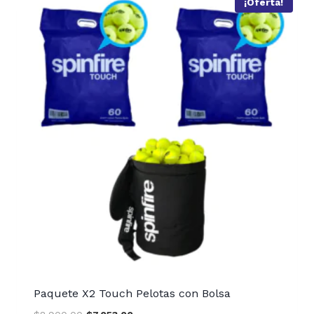
¡Oferta!
Paquete X2 Touch Pelotas con Bolsa
Original
Current