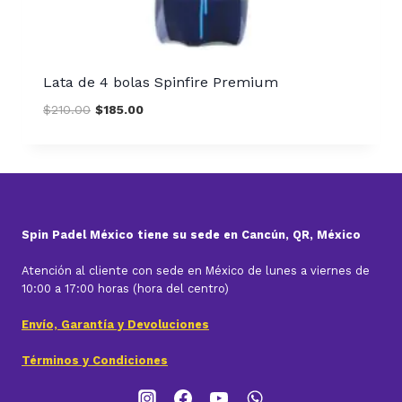
Lata de 4 bolas Spinfire Premium
Original
Current
$
210.00
$
185.00
price
price
was:
is:
$210.00.
$185.00.
Spin Padel México tiene su sede en Cancún, QR, México
Atención al cliente con sede en México de lunes a viernes de
10:00 a 17:00 horas (hora del centro)
Envío, Garantía y Devoluciones
Términos y Condiciones