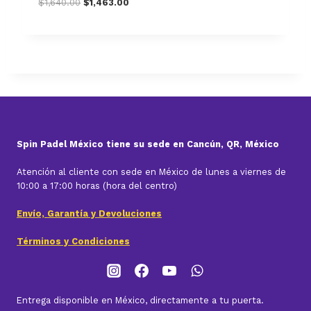
O
C
$
1,640.00
$
1,463.00
0
r
u
.
i
r
g
r
i
e
n
n
a
t
l
p
p
r
r
i
i
c
Spin Padel México tiene su sede en Cancún, QR, México
c
e
e
i
Atención al cliente con sede en México de lunes a viernes de
w
s
10:00 a 17:00 horas (hora del centro)
a
:
s
$
Envío, Garantía y Devoluciones
:
1
$
,
Términos y Condiciones
1
4
,
6
6
3
4
.
Entrega disponible en México, directamente a tu puerta.
0
0